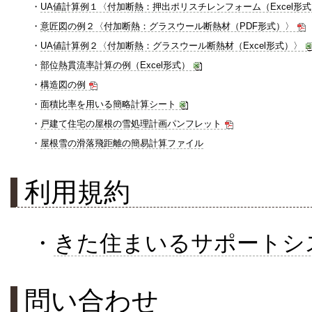
・
UA値計算例１〈付加断熱：押出ポリスチレンフォーム（Excel形
・
意匠図の例２〈付加断熱：グラスウール断熱材（PDF形式）〉
・
UA値計算例２〈付加断熱：グラスウール断熱材（Excel形式）〉
・
部位熱貫流率計算の例（Excel形式）
・
構造図の例
・
面積比率を用いる簡略計算シート
・
戸建て住宅の屋根の雪処理計画パンフレット
・
屋根雪の滑落飛距離の簡易計算ファイル
利用規約
・
きた住まいるサポートシ
問い合わせ