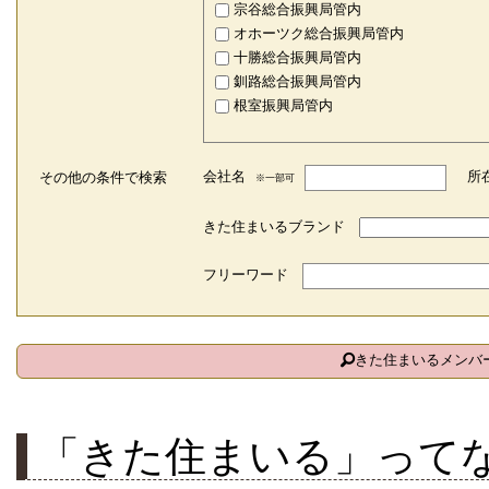
できるようになります
宗谷総合振興局管内
オホーツク総合振興局管内
2021年01月19日
「北方型住
十勝総合振興局管内
釧路総合振興局管内
た。アップデートの
根室振興局管内
2021年01月19日 「北方型
会社名
所
その他の条件で検索
を「ご利用方法」の
※一部可
きた住まいるブランド
2020年12月25日
［重要：
ートに伴い2021年
フリーワード
せん。
きた住まいるメンバ
2020年12月25日
「北方型住
2021年１月19日か
「きた住まいる」って
2020年12月08日 「北方