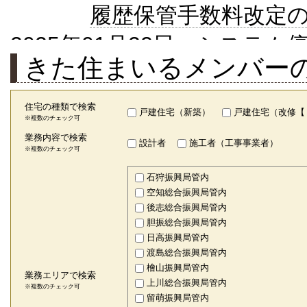
履歴保管手数料改定
2025年01月22日
システム停
きた住まいるメンバー
2024年01月23日
【アップ
されます。
住宅の種類で検索
戸建住宅（新築）
戸建住宅（改修
※複数のチェック可
2023年07月11日
【アップデ
業務内容で検索
設計者
施工者（工事事業者）
※複数のチェック可
に対応しました。
石狩振興局管内
2022年12月27日
［アップ
空知総合振興局管内
後志総合振興局管内
応について。
胆振総合振興局管内
日高振興局管内
2021年03月17日
［アップ
渡島総合振興局管内
檜山振興局管内
に基づく「説明義務
業務エリアで検索
上川総合振興局管内
※複数のチェック可
留萌振興局管内