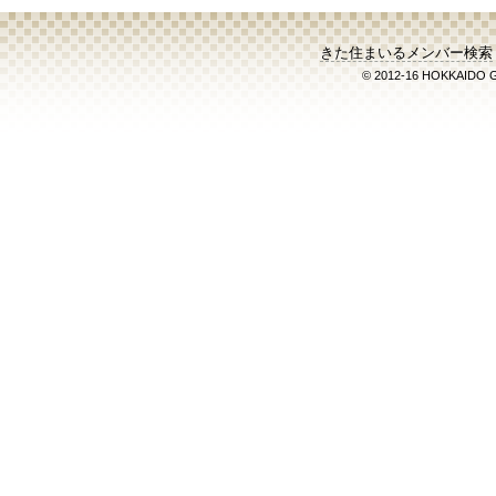
システムによる住宅
2018年09月26日
きた住ま
きた住まいるメンバー検索
© 2012-16 HOKKAIDO
歴保管手数料が割引
2017年07月21日 きた
履歴システムを統合
2016年10月01日 きた
た。
2016年07月22日 きた
開始しました。