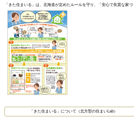
「きた住まいる」は、北海道が定めたルールを守り、「安心で良質な家づ
2021年1月中旬を
す)。
2020年05月23日 アッ
を更新しました。
2020年04月27日
[重要:ア
に伴い、5月22日は
用ができません。
2020年04月27日
アップデー
て。
「きた住まいる」について（北方型の住まいLab）
2019年09月25日
消費税引